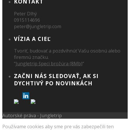
KONTAKT
Peter Dlhý
0915114696
peter@jungletrip.com
VÍZIA A CIEĽ
Tvoriť, budovať a pozdvihnúť Vašu osobnú alebo
firemnú značku.
“
Jungletrip špeci brožúra (8Mb)
“
ZAČNI NÁS SLEDOVAŤ, AK SI
DYCHTIVÝ PO NOVINKÁCH
Autorské práva - Jungletrip
Používame cookies aby sme pre vás zabezpečili ten