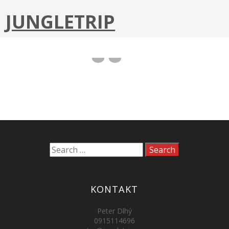
JUNGLETRIP
CUKRÁREŇ BEZ CUKRU – KNIHA
KONTAKT
Peter Dlhý
0915114696