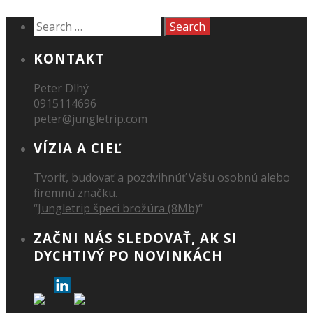
KONTAKT
Peter Dlhý
0915114696
peter@jungletrip.com
VÍZIA A CIEĽ
Tvoriť, budovať a pozdvihnúť Vašu osobnú alebo
firemnú značku.
“
Jungletrip špeci brožúra (8Mb)
“
ZAČNI NÁS SLEDOVAŤ, AK SI
DYCHTIVÝ PO NOVINKÁCH