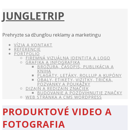
JUNGLETRIP
Prehryzte sa džungľou reklamy a marketingu
VÍZIA A KONTAKT
REFERENCIE
PORTFOLIO
FIREMNÁ VIZUÁLNA IDENTITA A LOGO
GRAFIKA A INFOGRAFIKA
BROŽÚRA, ČASOPIS, PUBLIKÁCIA A
KNIHA
PLAGÁTY, LETÁKY, ROLLUP A KUPÓNY
OBALY, ETIKETY, VIZITKY, TRIČKÁ,
POZVÁNKY A POUKÁŽKY
DIZAJN A REDIZAJN ZNAČIEK
BUDOVANIE A POZDVIHNUTIE ZNAČKY
WEB STRÁNKA A CMS WORDPRESS
PRODUKTOVÉ VIDEO A
FOTOGRAFIA